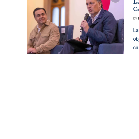
La
Ca
by
La
ob
ci