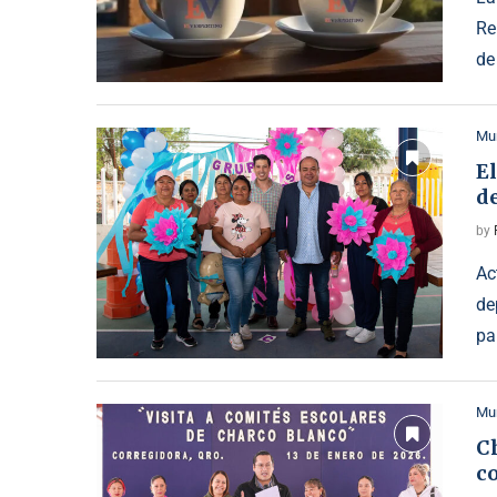
Re
de
Mun
E
de
by
Ac
de
pa
Mun
Ch
c