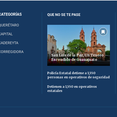
CATEGORÍAS
QUE NO SE TE PASE
QUERÉTARO
CAPITAL
CADEREYTA
CORREGIDORA
San Luis de la Paz, Un Tesoro
Escondido de Guanajuato
Policía Estatal detiene a 1,550
personas en operativos de seguridad
Detienen a 1,550 en operativos
estatales