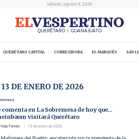
sábado, agosto 8, 2026
QUERÉTARO CAPITAL
CORREGIDORA
EL MARQUÉS
SAN LU
S
13 DE ENERO DE 2026
bremesa
e comenta en La Sobremesa de hoy que…
heinbaum visitará Querétaro
Frida Ferven
13 de enero de 2026
 Mañanera del Pueblo, encabezada por la presidenta de la