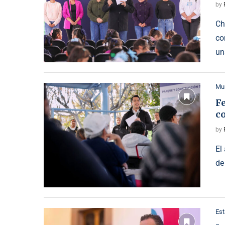
by
Ch
co
un
Mun
Fe
co
by
El
de
Est