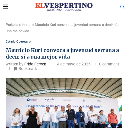
Portada
»
Home
»
Mauricio Kuri convoca a juventud serrana a decir sí a
una mejor vida
Estado Querétaro
Mauricio Kuri convoca a juventud serrana a
decir sí a una mejor vida
written by
Frida Ferven
14 de mayo de 2025
0 comment
Bookmark