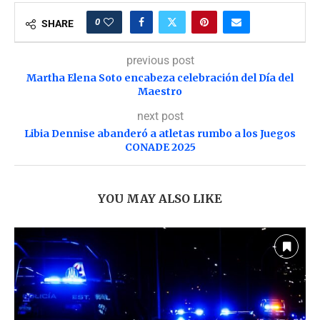
0
SHARE
previous post
Martha Elena Soto encabeza celebración del Día del
Maestro
next post
Libia Dennise abanderó a atletas rumbo a los Juegos
CONADE 2025
YOU MAY ALSO LIKE